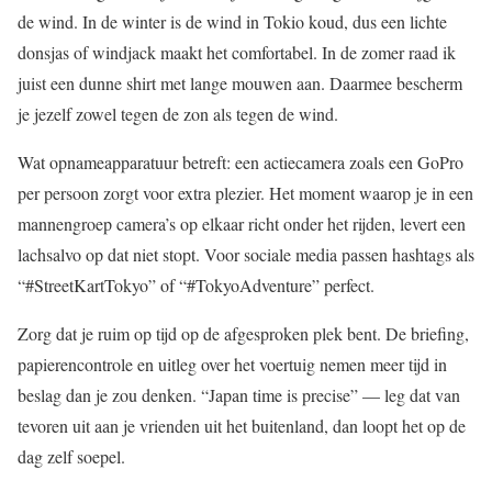
de wind. In de winter is de wind in Tokio koud, dus een lichte
donsjas of windjack maakt het comfortabel. In de zomer raad ik
juist een dunne shirt met lange mouwen aan. Daarmee bescherm
je jezelf zowel tegen de zon als tegen de wind.
Wat opnameapparatuur betreft: een actiecamera zoals een GoPro
per persoon zorgt voor extra plezier. Het moment waarop je in een
mannengroep camera’s op elkaar richt onder het rijden, levert een
lachsalvo op dat niet stopt. Voor sociale media passen hashtags als
“#StreetKartTokyo” of “#TokyoAdventure” perfect.
Zorg dat je ruim op tijd op de afgesproken plek bent. De briefing,
papierencontrole en uitleg over het voertuig nemen meer tijd in
beslag dan je zou denken. “Japan time is precise” — leg dat van
tevoren uit aan je vrienden uit het buitenland, dan loopt het op de
dag zelf soepel.