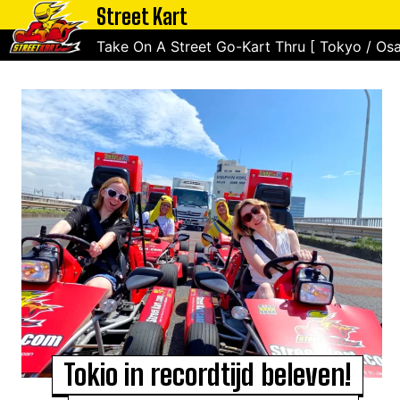
Street Kart
Take On A Street Go-Kart Thru [ Tokyo / Osa
Tokio in recordtijd beleven!