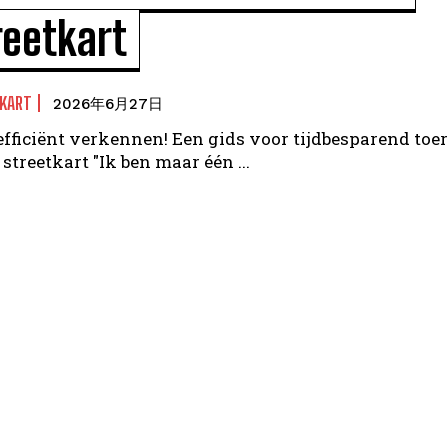
reetkart
KART
2026年6月27日
efficiënt verkennen! Een gids voor tijdbesparend toe
met de streetkart "Ik ben maar één ...