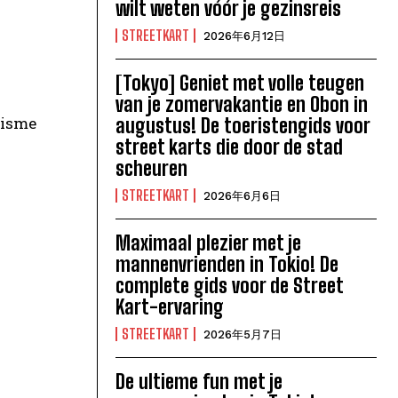
wilt weten vóór je gezinsreis
STREETKART
2026年6月12日
[Tokyo] Geniet met volle teugen
van je zomervakantie en Obon in
risme
augustus! De toeristengids voor
street karts die door de stad
scheuren
STREETKART
2026年6月6日
Maximaal plezier met je
mannenvrienden in Tokio! De
complete gids voor de Street
Kart-ervaring
STREETKART
2026年5月7日
De ultieme fun met je