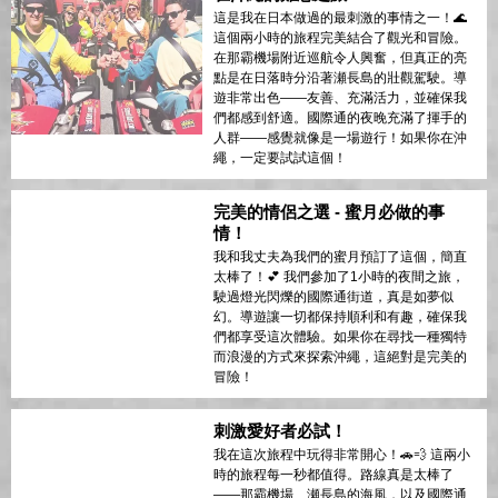
這是我在日本做過的最刺激的事情之一！🌊
這個兩小時的旅程完美結合了觀光和冒險。
在那霸機場附近巡航令人興奮，但真正的亮
點是在日落時分沿著瀬長島的壯觀駕駛。導
遊非常出色——友善、充滿活力，並確保我
們都感到舒適。國際通的夜晚充滿了揮手的
人群——感覺就像是一場遊行！如果你在沖
繩，一定要試試這個！
完美的情侶之選 - 蜜月必做的事
情！
我和我丈夫為我們的蜜月預訂了這個，簡直
太棒了！💕 我們參加了1小時的夜間之旅，
駛過燈光閃爍的國際通街道，真是如夢似
幻。導遊讓一切都保持順利和有趣，確保我
們都享受這次體驗。如果你在尋找一種獨特
而浪漫的方式來探索沖繩，這絕對是完美的
冒險！
刺激愛好者必試！
我在這次旅程中玩得非常開心！🚗💨 這兩小
時的旅程每一秒都值得。路線真是太棒了
——那霸機場、瀬長島的海風，以及國際通