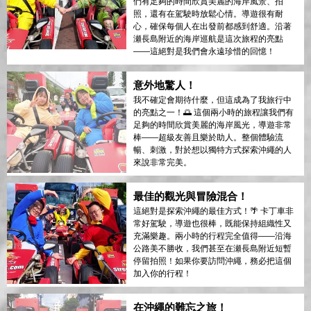
們有足夠的時間欣賞美麗的海岸風景、拍
照，還有在駕駛時放鬆心情。導遊很有耐
心，確保每個人在出發前都感到舒適。沿著
瀬長島附近的海岸巡航是這次旅程的亮點
——這絕對是我們會永遠珍惜的回憶！
意外地驚人！
我不確定會期待什麼，但這成為了我旅行中
的亮點之一！🌅 這個兩小時的旅程讓我們有
足夠的時間欣賞美麗的海岸風光，導遊非常
棒——超級友善且樂於助人。整個體驗流
暢、刺激，對於想以獨特方式探索沖繩的人
來說非常完美。
最佳的觀光與冒險混合！
這絕對是探索沖繩的最佳方式！🌴 卡丁車非
常好駕駛，導遊也很棒，既能保持組織性又
充滿樂趣。兩小時的行程完全值得——沿海
公路美不勝收，我們甚至在瀬長島附近短暫
停留拍照！如果你要訪問沖繩，務必把這個
加入你的行程！
在沖繩的難忘之旅！