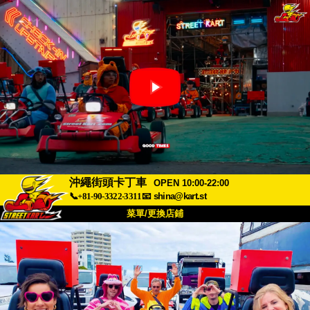
沖繩街頭卡丁車
OPEN 10:00-22:00
📞+81-90-3322-3311
📧
shina@kart.st
菜單/更換店鋪
首頁
關於我們
規格
價格
交通資訊
顧客評價
常見問題