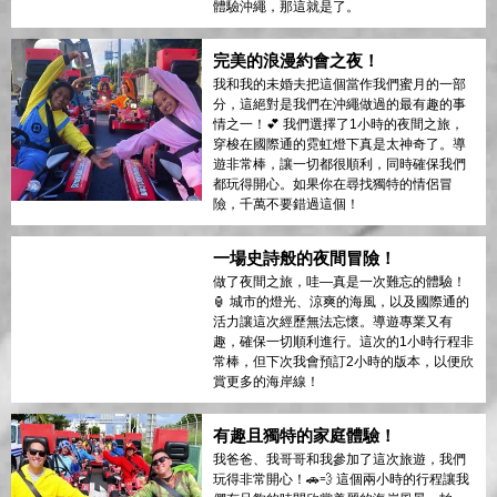
體驗沖繩，那這就是了。
完美的浪漫約會之夜！
我和我的未婚夫把這個當作我們蜜月的一部
分，這絕對是我們在沖繩做過的最有趣的事
情之一！💕 我們選擇了1小時的夜間之旅，
穿梭在國際通的霓虹燈下真是太神奇了。導
遊非常棒，讓一切都很順利，同時確保我們
都玩得開心。如果你在尋找獨特的情侶冒
險，千萬不要錯過這個！
一場史詩般的夜間冒險！
做了夜間之旅，哇—真是一次難忘的體驗！
🏮 城市的燈光、涼爽的海風，以及國際通的
活力讓這次經歷無法忘懷。導遊專業又有
趣，確保一切順利進行。這次的1小時行程非
常棒，但下次我會預訂2小時的版本，以便欣
賞更多的海岸線！
有趣且獨特的家庭體驗！
我爸爸、我哥哥和我參加了這次旅遊，我們
玩得非常開心！🚗💨 這個兩小時的行程讓我