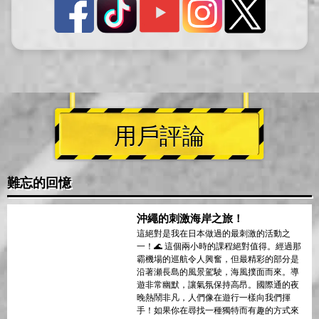
用戶評論
難忘的回憶
沖繩的刺激海岸之旅！
這絕對是我在日本做過的最刺激的活動之
一！🌊 這個兩小時的課程絕對值得。經過那
霸機場的巡航令人興奮，但最精彩的部分是
沿著瀬長島的風景駕駛，海風撲面而來。導
遊非常幽默，讓氣氛保持高昂。國際通的夜
晚熱鬧非凡，人們像在遊行一樣向我們揮
手！如果你在尋找一種獨特而有趣的方式來