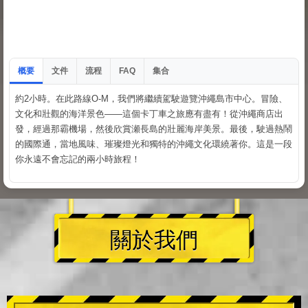
概要
文件
流程
集合
FAQ
約2小時。在此路線O-M，我們將繼續駕駛遊覽沖繩島市中心。冒險、
文化和壯觀的海洋景色——這個卡丁車之旅應有盡有！從沖繩商店出
發，經過那霸機場，然後欣賞瀬長島的壯麗海岸美景。最後，駛過熱鬧
的國際通，當地風味、璀璨燈光和獨特的沖繩文化環繞著你。這是一段
你永遠不會忘記的兩小時旅程！
關於我們