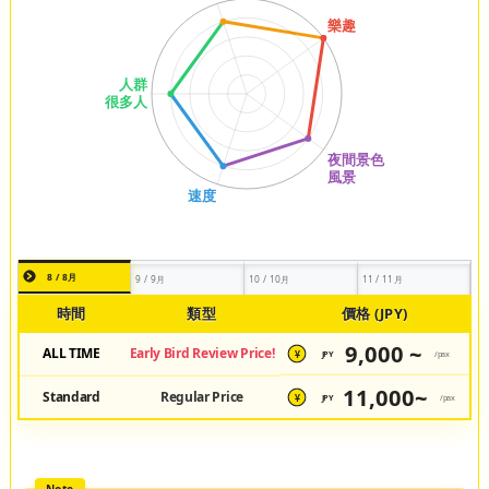
8 / 8月
9 / 9月
10 / 10月
11 / 11月
時間
類型
價格 (JPY)
9,000 ~
ALL TIME
Early Bird Review Price!
JPY
/pax
¥
11,000~
Standard
Regular Price
JPY
/pax
¥