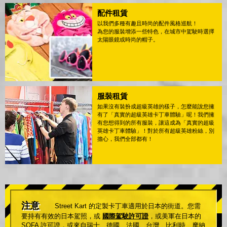
配件租賃
以我們多種有趣且時尚的配件風格巡航！
為您的服裝增添一些特色，在城市中駕駛時選擇
太陽眼鏡或時尚的帽子。
服裝租賃
如果沒有裝扮成超級英雄的樣子，怎麼能說您擁
有了「真實的超級英雄卡丁車體驗」呢！我們擁
有您想得到的所有服裝，讓這成為「真實的超級
英雄卡丁車體驗」！對於所有超級英雄粉絲，別
擔心，我們全部都有！
注意
Street Kart 的定製卡丁車適用於日本的街道。您需
要持有有效的日本駕照，或
國際駕駛許可證
，或美軍在日本的
SOFA 許可證，或來自瑞士、德國、法國、台灣、比利時、摩納