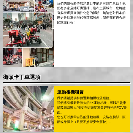
我們的旅程將帶您穿越日本的所有熱門景點！我
們有多家店鋪可供選擇，遍布主要城市，您將擁
有多種選擇來個性化您的體驗。無論您對日本的
歷史景點還是現代奇蹟感興趣，我們都有適合您
的旅遊行程！
街頭卡丁車選項
運動相機租賃
我們店鋪提供特價運動相機租賃服務。
我們擁有最新最強大的4K運動相機，可以租賃來
錄製您或家人/朋友在街頭度過美好時光的POV畫
面。
您也可以攜帶自己的運動相機，安裝在胸部、頭
部或身體上（只要不妨礙安全駕駛）。