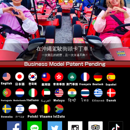
公司
預訂
更換店鋪
東京 品川 #1
東京 秋葉原 #1
東京 秋葉原 #2
東京 澀谷
東京 澀谷分店
東京灣
在沖繩駕駛街頭卡丁車！
東京 淺草
大阪
一次難忘的經歷，且一次永遠不夠！
沖繩