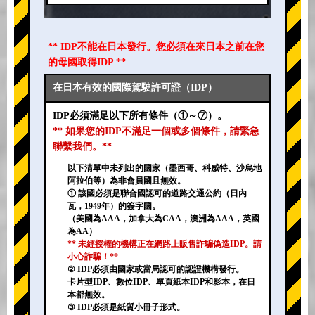
** IDP不能在日本發行。您必須在來日本之前在您
的母國取得IDP **
在日本有效的國際駕駛許可證（IDP）
IDP必須滿足以下所有條件（①～⑦）。
** 如果您的IDP不滿足一個或多個條件，請緊急
聯繫我們。**
以下清單中未列出的國家（墨西哥、科威特、沙烏地
阿拉伯等）為非會員國且無效。
① 該國必須是聯合國認可的道路交通公約（日內
瓦，1949年）的簽字國。
（美國為AAA，加拿大為CAA，澳洲為AAA，英國
為AA）
** 未經授權的機構正在網路上販售詐騙偽造IDP。請
小心詐騙！**
② IDP必須由國家或當局認可的認證機構發行。
卡片型IDP、數位IDP、單頁紙本IDP和影本，在日
本都無效。
③ IDP必須是紙質小冊子形式。