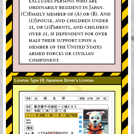
excludes persons who are
ordinarily resident in Japan.
(C)Family member of (A) or (B). And
(1)Spouse, and children under
21, or (2)Parents, and children
over 21, if dependent for over
half their support upon a
member of the United States
armed forces or civilian
component.
License Type [4] Japanese Driver's License