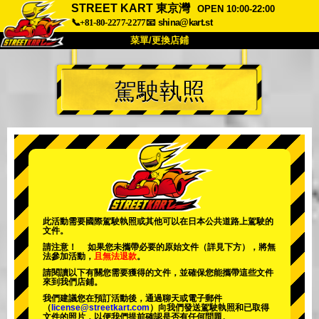
STREET KART 東京灣
OPEN 10:00-22:00
📞+81-80-2277-2277
📧
shina@kart.st
菜單/更換店鋪
首頁
駕駛執照
關於
規格
價格
交通方式
顧客聲音
常見問題
公司
預訂
更換店鋪
東京品川 #1
東京秋葉原#1
東京秋葉原#2
東京澀谷
此活動需要國際駕駛執照或其他可以在日本公共道路上駕駛的
文件。
東京澀谷附屬
東京灣
請注意！ 如果您未攜帶必要的原始文件（詳見下方），將無
法參加活動，
且無法退款
。
東京淺草
大阪
請閱讀以下有關您需要獲得的文件，並確保您能攜帶這些文件
來到我們店鋪。
沖繩
我們建議您在預訂活動後，通過聊天或電子郵件
（
license@streetkart.com
）向我們發送駕駛執照和已取得
文件的照片，以便我們提前確認是否有任何問題。