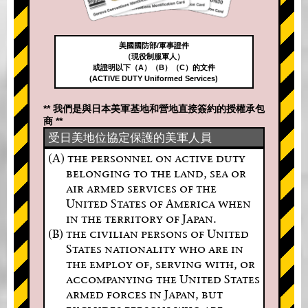
美國國防部/軍事證件
（現役制服軍人）
或證明以下（A）（B）（C）的文件
(ACTIVE DUTY Uniformed Services)
** 我們是與日本美軍基地和營地直接簽約的授權承包
商 **
受日美地位協定保護的美軍人員
(A) the personnel on active duty
belonging to the land, sea or
air armed services of the
United States of America when
in the territory of Japan.
(B) the civilian persons of United
States nationality who are in
the employ of, serving with, or
accompanying the United States
armed forces in Japan, but