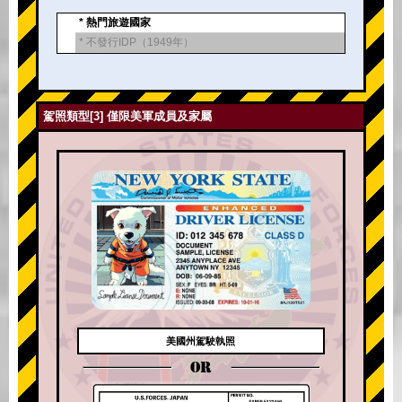
* 熱門旅遊國家
* 不發行IDP（1949年）
駕照類型[3] 僅限美軍成員及家屬
美國州駕駛執照
OR