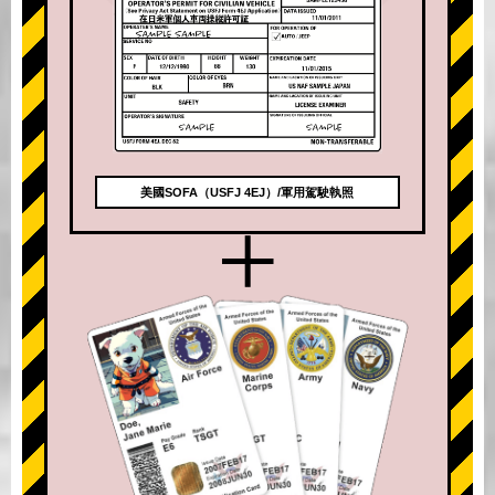
美國SOFA（USFJ 4EJ）/軍用駕駛執照
+