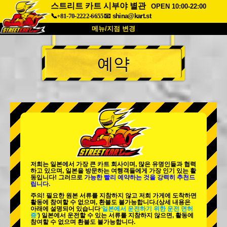
스트리트 카트 시부야 별관
OPEN 10:00-22:00
📞+81-70-2222-6655
📧
shina@kart.st
메뉴/지점 변경
최상단
예약
소개
사양
가격
접근성
고객 리뷰
자주 묻는 질문
회사 정보
예약
지점 변경
도쿄 시나가와 #1
도쿄 아키하바라#1
도쿄 아키하바라#2
도쿄 시부야
저희는 일본에서 가장 큰 카트 회사이며,
많은 유명인
들과 협력
도쿄 시부야 애넥스
도쿄 베이
하고 있으며, 일본을 방문하는 여행객들에게
가장 인기 있는 활
동
입니다! 그러므로
가능한 빨리 예약하는 것을 강력히 추천드
립니다.
도쿄 아사쿠사
오사카
주의! 필요한 원본 서류를 지참하지 않고 저희 가게에 도착하면
활동에 참여할 수 없으며, 환불도 불가능합니다.
(상세 내용은
오키나와
아래에 설명되어 있습니다
‘일본에서 운전하기 위한 운전 면허
증’
) 일본에서 운전할 수 있는 서류를 지참하지 않으면, 활동에
참여할 수 없으며 환불도 불가능합니다.