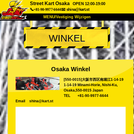
Street Kart Osaka
OPEN 12:00-19:00
📞+81-90-9977-6644
📧
shina@kart.st
MENU/Vestiging Wijzigen
TOP
WINKEL
Over Ons
Specificaties
Prijs
Bereikbaarheid
Reviews
Veelgestelde Vragen
Bedrijf
Reserveren
Osaka Winkel
Vestiging Wijzigen
[550-0015]大阪市西区南堀江1-14-19
Tokio Shinagawa
Tokio Akihabara#1
1-14-19 Minami-Horie, Nishi-Ku,
Tokio Akihabara#2
Tokio Shibuya
Osaka,550-0015 Japan
TEL
+81-90-9977-6644
Tokio Shibuya Annex
Tokio Baai
Email
shina@kart.st
Tokio Asakusa
Osaka
Okinawa