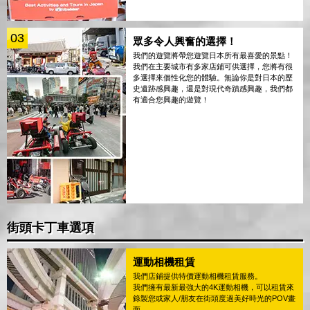
03
眾多令人興奮的選擇！
我們的遊覽將帶您遊覽日本所有最喜愛的景點！
我們在主要城市有多家店鋪可供選擇，您將有很
多選擇來個性化您的體驗。無論你是對日本的歷
史遺跡感興趣，還是對現代奇蹟感興趣，我們都
有適合您興趣的遊覽！
街頭卡丁車選項
運動相機租賃
我們店鋪提供特價運動相機租賃服務。
我們擁有最新最強大的4K運動相機，可以租賃來
錄製您或家人/朋友在街頭度過美好時光的POV畫
面。