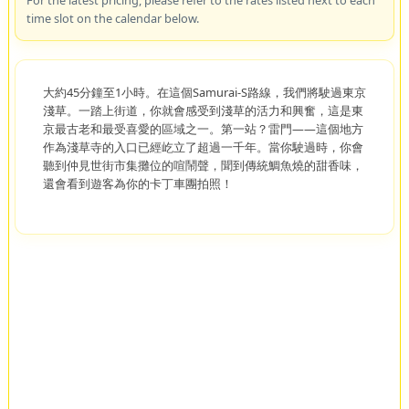
time slot on the calendar below.
大約45分鐘至1小時。在這個Samurai-S路線，我們將駛過東京
淺草。一踏上街道，你就會感受到淺草的活力和興奮，這是東
京最古老和最受喜愛的區域之一。第一站？雷門——這個地方
作為淺草寺的入口已經屹立了超過一千年。當你駛過時，你會
聽到仲見世街市集攤位的喧鬧聲，聞到傳統鯛魚燒的甜香味，
還會看到遊客為你的卡丁車團拍照！