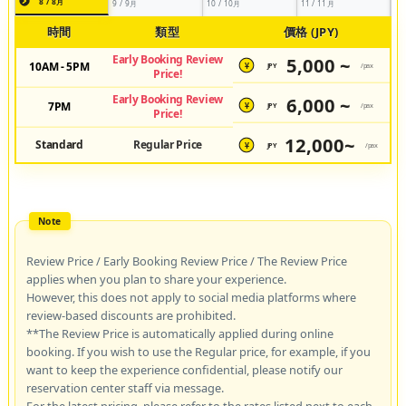
8 / 8月
9 / 9月
10 / 10月
11 / 11月
時間
類型
價格 (JPY)
Early Booking Review
5,000 ~
10AM - 5PM
JPY
/pax
¥
Price!
Early Booking Review
6,000 ~
7PM
JPY
/pax
¥
Price!
12,000~
Standard
Regular Price
JPY
/pax
¥
Review Price / Early Booking Review Price / The Review Price
applies when you plan to share your experience.
However, this does not apply to social media platforms where
review-based discounts are prohibited.
**The Review Price is automatically applied during online
booking. If you wish to use the Regular price, for example, if you
want to keep the experience confidential, please notify our
reservation center staff via message.
For the latest pricing, please refer to the rates listed next to each