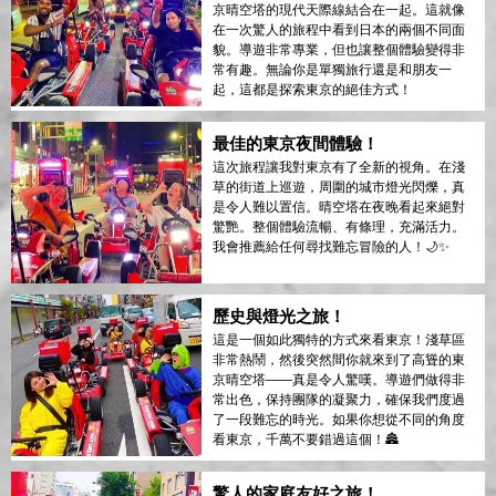
京晴空塔的現代天際線結合在一起。這就像
在一次驚人的旅程中看到日本的兩個不同面
貌。導遊非常專業，但也讓整個體驗變得非
常有趣。無論你是單獨旅行還是和朋友一
起，這都是探索東京的絕佳方式！
最佳的東京夜間體驗！
這次旅程讓我對東京有了全新的視角。在淺
草的街道上巡遊，周圍的城市燈光閃爍，真
是令人難以置信。晴空塔在夜晚看起來絕對
驚艷。整個體驗流暢、有條理，充滿活力。
我會推薦給任何尋找難忘冒險的人！🌙✨
歷史與燈光之旅！
這是一個如此獨特的方式來看東京！淺草區
非常熱鬧，然後突然間你就來到了高聳的東
京晴空塔——真是令人驚嘆。導遊們做得非
常出色，保持團隊的凝聚力，確保我們度過
了一段難忘的時光。如果你想從不同的角度
看東京，千萬不要錯過這個！🏯
驚人的家庭友好之旅！