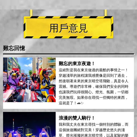
用戶意見
難忘回憶
難忘的東京夜遊！
這絕對是我在東京做過的最酷的事情之一！
穿越淺草的旅程讓我感覺像是回到了過去，
然後朝著未來的東京晴空塔飛馳，真是令人
震撼。導遊們非常棒，確保我們安全的同時
也讓我們玩得很開心。燈光、氛圍，一切都
完美無瑕。如果你在尋找一些獨特的東西，
這就是了！🚗✨
浪漫的雙人騎行！
我和我丈夫在東京尋找一個特別的體驗，而
這個旅遊團絕對完美！穿越歷史悠久的淺
草、燈光璀璨的東京晴空塔，以及駕駛的樂