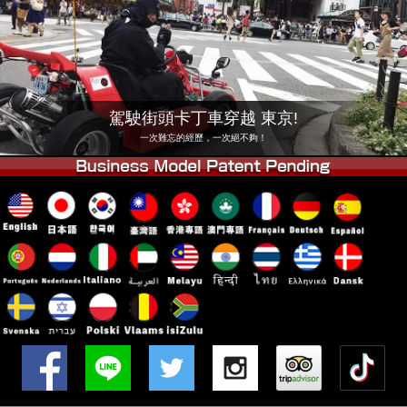
公司
預訂
更換店鋪
東京 品川 #1
東京 秋葉原 #1
東京 秋葉原 #2
東京 澀谷
駕駛街頭卡丁車穿越 東京!
東京 澀谷附店
東京灣
一次難忘的經歷，一次絕不夠！
東京 淺草
大阪
沖繩