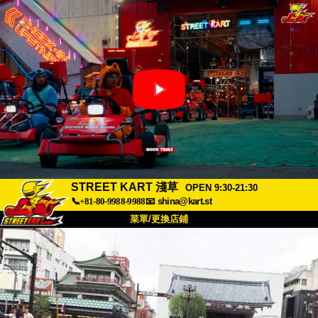
STREET KART 淺草
OPEN 9:30-21:30
📞+81-80-9988-9988
📧
shina@kart.st
菜單/更換店鋪
首頁
關於
規格
價格
交通方式
顧客聲音
常見問題