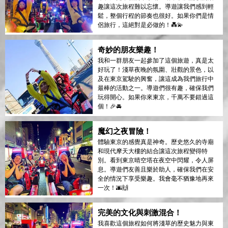
趣讓這次旅程難以忘懷。導遊讓我們感到輕
鬆，整個行程的節奏也很好。如果你們是情
侶旅行，這絕對是必做的！💑💫
奇妙的朋友樂趣！
我和一群朋友一起參加了這個旅遊，真是太
好玩了！淺草夜晚的氛圍、壯觀的景色，以
及在東京駕駛的興奮，讓這成為我們旅行中
最棒的活動之一。導遊們很有趣，確保我們
玩得開心。如果你來東京，千萬不要錯過這
個！🎉🚘
魔幻之夜冒險！
體驗東京的感覺真是神奇。歷史悠久的寺廟
和現代摩天大樓的結合讓這次旅程變得特
別。看到東京晴空塔在夜空中閃耀，令人屏
息。導遊們友善且樂於助人，確保我們在安
全的情況下享受樂趣。我會毫不猶豫地再來
一次！🌆🙌
完美的文化與刺激混合！
我喜歡這個旅程如何將淺草的歷史魅力與東