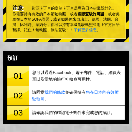
注意
街頭卡丁車的定制卡丁車是專為日本街道設計的。
你需要持有有效的日本駕駛執照，或者
國際駕駛許可證
，或者美
軍在日本的SOFA證照，或者如果你來自瑞士、德國、法國、台
灣、比利時、摩納哥，你可以持有本國駕駛執照並附上官方日語
翻譯。記住！無執照，無法駕駛！！
了解更多信息
。
預訂
您可以通過Facebook、電子郵件、電話、網頁表
01
單以及當地的旅行社檢查可用性。
請同意
我們的條款
並確保擁有
您在日本的有效駕
02
駛執照
。
03
請確認我們的確認電子郵件來完成您的預訂。