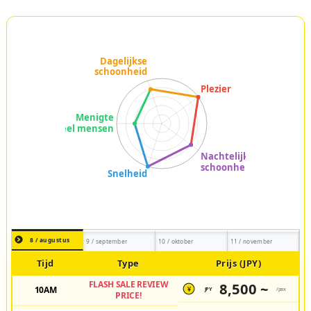
8 / augustus
9 / september
10 / oktober
11 / november
Tijd
Type
Prijs (JPY)
FLASH SALE REVIEW
8,500 ~
10AM
JPY
/pax
¥
PRICE!