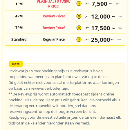
FLASH SALE REVIEW
7,500 ~
1PM
JPY
/pax
¥
PRICE!
12,000 ~
4PM
Review Price!
JPY
/pax
¥
17,500 ~
7PM
Review Price!
JPY
/pax
¥
25,000~
Standard
Regular Price
JPY
/pax
¥
Reviewprijs / Vroegboekingsprijs / De reviewprijs is van
toepassing wanneer u van plan bent uw ervaring te delen.
Dit geldt echter niet voor social media-platforms waar kortingen
op basis van reviews verboden zijn.
**De Reviewprijs wordt automatisch toegepast tijdens online
boeking. Als u de reguliere prijs wilt gebruiken, bijvoorbeeld als u
de ervaring vertrouwelijk wilt houden, stel dan ons
reserveringscentrum op de hoogte via een bericht.
Raadpleeg voor de meest actuele prijzen de tarieven die naast elk
tijdslot in de kalender hieronder staan vermeld.