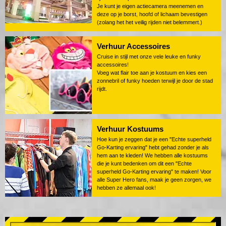
Je kunt je eigen actiecamera meenemen en
deze op je borst, hoofd of lichaam bevestigen
(zolang het het veilig rijden niet belemmert.)
Verhuur Accessoires
Cruise in stijl met onze vele leuke en funky
accessoires!
Voeg wat flair toe aan je kostuum en kies een
zonnebril of funky hoeden terwijl je door de stad
rijdt.
Verhuur Kostuums
Hoe kun je zeggen dat je een "Echte superheld
Go-Karting ervaring" hebt gehad zonder je als
hem aan te kleden! We hebben alle kostuums
die je kunt bedenken om dit een "Echte
superheld Go-Karting ervaring" te maken! Voor
alle Super Hero fans, maak je geen zorgen, we
hebben ze allemaal ook!