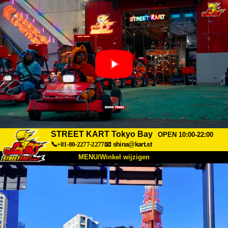
STREET KART Tokyo Bay
OPEN 10:00-22:00
📞+81-80-2277-2277
📧
shina@kart.st
MENU/Winkel wijzigen
TOP
Over
Specificaties
Prijzen
Toegang
Ervaringen
FAQ