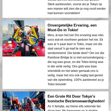
Sterk aanbevolen, vooral als je Tokyo op
een manier wilt zien die je nog nooit eerder
had kunnen voorstellen!
Onvergetelijke Ervaring, een
Must-Do in Tokio!
Mins, ik kan het nie! Dis ervaring was niks
soos wat ek voorheen gedoen het nie. Ek
was al 'n paar keer in Tokio, maar om die
stad vanuit 'n go-kart te sien was
verstommend. Die beste deel? Om oor die
Rainbow Bridge te ry met sonsondergang –
die lug was goue, en die Tokio-toring was
in die verte verlig. Ons gids was baie
vriendelik en het seker gemaak ons is
veilig, maar het ons ook regtig laat geniet
van die opwinding. 100% aanbeveel as jy
Tokio besoek!
Een Grote Rit Door Tokyo's
Iconische Bezienswaardigheden!
As 'n famylje, wy hiene elts sekonde fan
dizze toer. Wy begongen yn 'e drokke