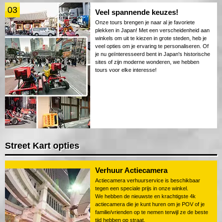
03
Veel spannende keuzes!
Onze tours brengen je naar al je favoriete
plekken in Japan! Met een verscheidenheid aan
winkels om uit te kiezen in grote steden, heb je
veel opties om je ervaring te personaliseren. Of
je nu geïnteresseerd bent in Japan's historische
sites of zijn moderne wonderen, we hebben
tours voor elke interesse!
Street Kart opties
Verhuur Actiecamera
Actiecamera verhuurservice is beschikbaar
tegen een speciale prijs in onze winkel.
We hebben de nieuwste en krachtigste 4k
actiecamera die je kunt huren om je POV of je
familie/vrienden op te nemen terwijl ze de beste
tijd hebben op straat.