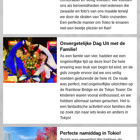
ons als beroemdheden met iedereen die
zwaaide en foto's van ons maakte terwijl
we door de straten van Tokio cruiseden.
Een perfecte manier om Tokio te ervaren
met een beetje plezier en flair!
Onvergetelijke Dag Uit met de
Familie!
As een famile van vier, hadden we een
ongelooflijke tijd op deze tour! De hele
ervaring was leuk van begin tot eind, en de
gids zorgde ervoor dat we ons veilig
voelden gedurende de hele rit. De route
was perfect, met ongelooflijke uitzichten op
de Rainbow Bridge en de Tokyo Tower. De
kinderen waren vooral enthousiast, en we
hebben allemaal samen gelachen. Het is
een fantastische activiteit voor families die
op zoek zijn naar iets leuks en anders in
Tokyo!
Perfecte namiddag in Tokio!
Togda was geweldig! We hebben de