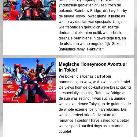
yndustriële gebiet en cruised troch de
bekende Rainbow Bridge, dêr't wy foarby
de moaie Tokyo Tower giene. It fielde as
wiene wy diel fan wat spesjaals. Us gids
wie freonlik en geduldich, en soarge
derfoar dat elkenien noflik wie. It bêste
diel? De bern hiene in geweldige tiid, en
de útsichten wiene ongelooflijk. Seker in
ûnferjitlike famylje-aktiviteit.
Magische Honeymoon Avontuur
in Tokio!
We boken dis toer as part of our
honemoon, an wow, wat a wei to celebrate!
De views from de go-kart were breathtaking
– especially crossing Rainbow Bridge as
de sun was setting. It was such a unique
wei to experience Tokyo, an de guide made
de whole experience fun an relaxing. Dis
was de perfect mix of adventure an
romance. I couldn’t have asked for a better
wei to spend our first days as a married
couple!