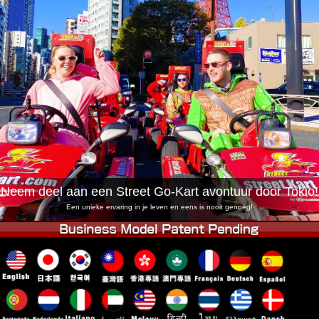
Bedrijf
Boekingen
Winkel wijzigen
Tokyo Shinagawa
Tokyo Akihabara#1
Tokyo Akihabara#2
Tokyo Shibuya
Tokyo Shibuya Annex
Tokyo Bay
Tokyo Asakusa
Osaka
Okinawa
Neem deel aan een Street Go-Kart avontuur door Tokio!
Een unieke ervaring in je leven en eens is nooit genoeg!