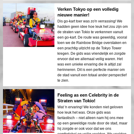
Verken Tokyo op een volledig
nieuwe manier!
Dis go-kart toer was zo'n verrassing! We
hadden geen idee hoe leuk het zou zijn om
de straten van Tokio te verkennen vanuit
een go-kart. De route was geweldig, vooral
toen we de Rainbow Bridge overstaken en
een prachtig uitzicht op de Tokyo Tower
kregen. De gids was vriendelijk en zorgde
ervoor dat we allemaal veilig waren. Het
was een unieke ervaring die ik altijd zal
herinneren. Dit is een perfecte manier om
de stad vanuit een totaal ander perspectief
te zien.
Feeling as een Celebrity in de
Straten van Tokio!
Wat 'n ervaring! We konden niet geloven
hoe leuk het was. Onze gids was
fantastisch – niet alleen nam hij ons mee
op een geweldige route door de stad, maar
hij zorgde er ook voor dat we ons
comfortabel en veilig voelden. We voelden