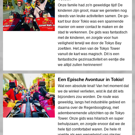
Onze famile had zo'n geweldige tijd! De
kinderen zijn groot, maar we genieten nog
steeds van leuke activiteiten samen. De go-
kart tour door Tokio was een spannende
manier om weer contact te maken en de
stad te verkennen. De gids was fantastisch
met de kinderen, en zorgde voor hun
veiligheid terwijl we door de Tokyo Bay
zoefden. Het zien van de Tokyo Tower
vanuit de kart was magisch. Dit is een
fantastische gezinsactiviteit en eentje die
we altijd zullen herinneren!
Een Epische Avontuur in Tokio!
Wat een absolute knal! Van het moment dat
we de winkel verlieten, wist ik dat dit iets
bijzonders zou worden. De route was
geweldig, langs het industriële gebied en
daarna over de Regenboogbrug, met
adembenemende uitzichten op de Tokyo
Tower. Onze gids was hilarisch en super
behulpzaam, en zorgde ervoor dat we de
hele tijd comfortabel waren. De hele rit
voelde als een wervelwind van plezier.